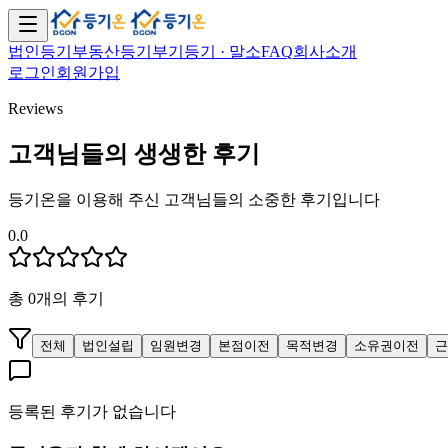
법인등기
부동산등기
부기등기 · 말소
FAQ
회사소개
로그인
회원가입
Reviews
고객님들의 생생한 후기
등기온을 이용해 주신 고객님들의 소중한 후기입니다
0.0
총
0
개의 후기
전체
법인설립
임원변경
본점이전
목적변경
소유권이전
근
등록된 후기가 없습니다