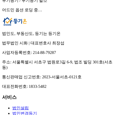
부기등기 / 부기등기 말소
어드민 옵션 로딩 중…
법인도, 부동산도, 등기는 등기온
법무법인 시화
|
대표변호사 최장섭
사업자등록번호:
214-88-79287
주소:
서울특별시 서초구 법원로3길 6-9, 법조 빌딩 301호(서초
동)
통신판매업 신고번호:
2023-서울서초-0121호
대표전화번호:
1833-5482
서비스
법인설립
법인변경등기