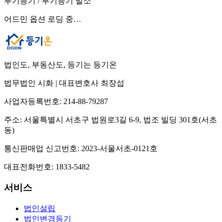
부기등기 / 부기등기 말소
어드민 옵션 로딩 중…
법인도, 부동산도, 등기는 등기온
법무법인 시화
|
대표변호사 최장섭
사업자등록번호:
214-88-79287
주소:
서울특별시 서초구 법원로3길 6-9, 법조 빌딩 301호(서초
동)
통신판매업 신고번호:
2023-서울서초-0121호
대표전화번호:
1833-5482
서비스
법인설립
법인변경등기